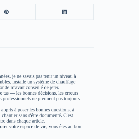
ées, je ne savais pas tenir un niveau à
ombles, installé un système de chauffage
nde m'avait conseillé de jeter.
le tas — les bonnes décisions, les erreurs
s professionnels ne prennent pas toujours
 a appris à poser les bonnes questions, à
n chantier sans s'être documenté. C'est
tre dans chaque article.
iorer votre espace de vie, vous êtes au bon